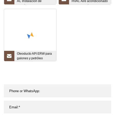
AC Instalación de
HVAC Aire acondicionado
tuberías de cobre HVAC
Refrigeración interna
para refrigerador/aire
Componentes de
acondicionado
conexión Accesorios para
aire acondicionado
Accesorios de cobre
Curvas en U
Oleoducto API ERW para
galones y petróleo