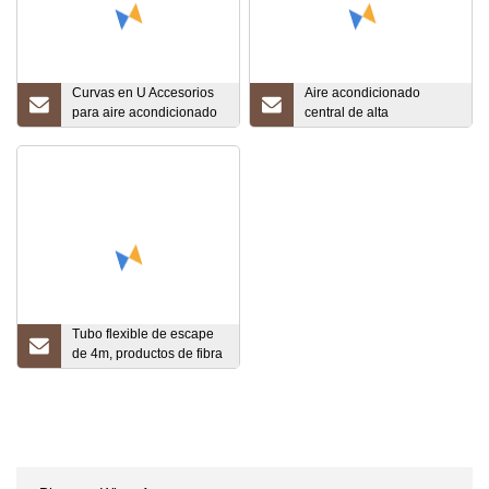
Curvas en U Accesorios
Aire acondicionado
para aire acondicionado
central de alta
Accesorios de cobre
calidad/piezas de
Curvas en U para
refrigeración Vrv/tubo
refrigeración
derivado/accesorios de
cobre
Tubo flexible de escape
de 4m, productos de fibra
de vidrio, tubo flexible de
alambre de alta
temperatura