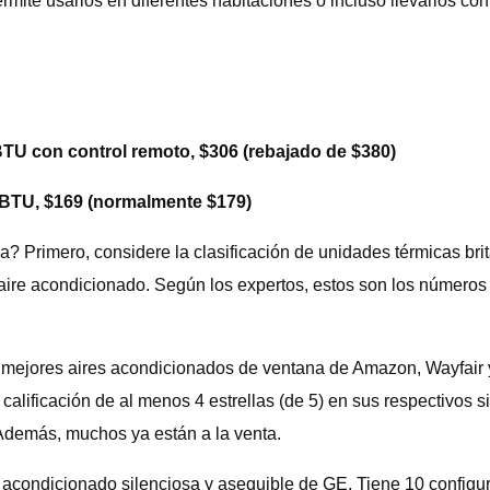
rmite usarlos en diferentes habitaciones o incluso llevarlos con
TU con control remoto, $306 (rebajado de $380)
 BTU, $169 (normalmente $179)
? Primero, considere la clasificación de unidades térmicas br
l aire acondicionado. Según los expertos, estos son los número
mejores aires acondicionados de ventana de Amazon, Wayfair y
alificación de al menos 4 estrellas (de 5) en sus respectivos 
 Además, muchos ya están a la venta.
acondicionado silenciosa y asequible de GE. Tiene 10 configur