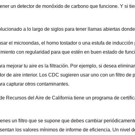
ner un detector de monóxido de carbono que funcione. Y si tiene
ucionado a lo largo de siglos para tener llamas abiertas donde
sar el microondas, el horno tostador o una estufa de inducción po
miento con regularidad para que estén en buen estado de func
ra mejorar tu aire es la filtración. Por ejemplo, si desea elimin
r de aire interior. Los CDC sugieren usar uno con un filtro de p
ara capturar otros contaminantes.
 de Recursos del Aire de California tiene un programa de certifi
tienes un filtro que se supone que debes cambiar periódicamente
esentan los valores mínimos de informe de eficiencia. Un nivel 